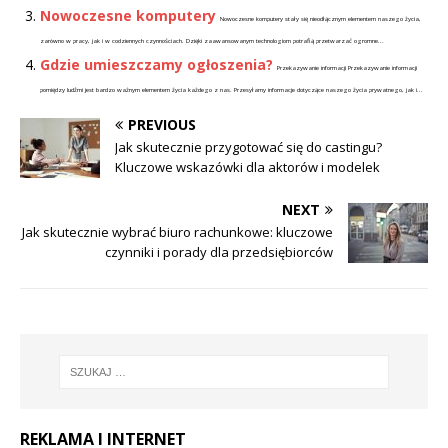
Nowoczesne komputery
Nowoczesne komputery stały się nieodłącznym elementem naszego życia,
zarówno w pracy, jak i w codziennych czynnościach. Dzięki zaawansowanym technologiom potrafią przetwarzać ogromne...
Gdzie umieszczamy ogłoszenia?
Przekazywanie informacji Przekazywanie informacji
pomiędzy ludźmi jest bardzo ważnym elementem życia każdego z nas. Przesyłamy informacje dotyczące naszego życia prywatnego, jak i...
PREVIOUS
Jak skutecznie przygotować się do castingu?
Kluczowe wskazówki dla aktorów i modelek
NEXT
Jak skutecznie wybrać biuro rachunkowe: kluczowe
czynniki i porady dla przedsiębiorców
REKLAMA I INTERNET