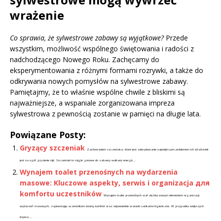
wrażenie
Co sprawia, że sylwestrowe zabawy są wyjątkowe?
Przede
wszystkim, możliwość wspólnego świętowania i radości z
nadchodzącego Nowego Roku. Zachęcamy do
eksperymentowania z różnymi formami rozrywki, a także do
odkrywania nowych pomysłów na sylwestrowe zabawy.
Pamiętajmy, że to właśnie wspólne chwile z bliskimi są
najważniejsze, a wspaniale zorganizowana impreza
sylwestrowa z pewnością zostanie w pamięci na długie lata.
Powiązane Posty:
Gryzący szczeniak
Zachowaniem szczeniaka, które jest zdecydowanie największym problemem ich właścicieli
jest na ogół gryzienie rąk. Szczeniaki to ciągle gotowe do zabawy wulkany energii,...
Wynajem toalet przenośnych na wydarzenia
masowe: Kluczowe aspekty, serwis i organizacja для
komfortu uczestników
Wynajem toalet przenośnych stał się kluczowym elementem organizacji
wydarzeń masowych, zapewniając uczestnikom istotny komfort oraz odpowiednie warunki sanitarno-higieniczne. W przypadku większych
imprez,...