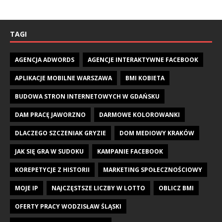
TAGI
AGENCJA ADWORDS
AGENCJE INTERAKTYWNE FACEBOOK
APLIKACJE MOBILNE WARSZAWA
BMI KOBIETA
BUDOWA STRON INTERNETOWYCH W GDAŃSKU
DAM PRACĘ JAWORZNO
DARMOWE KOLOROWANKI
DLACZEGO SZCZENIAK GRYZIE
DOM MEDIOWY KRAKÓW
JAK SIĘ GRA W SUDOKU
KAMPANIE FACEBOOK
KOREPETYCJE Z HISTORII
MARKETING SPOŁECZNOŚCIOWY
MOJE IP
NAJCZĘSTSZE LICZBY W LOTTO
OBLICZ BMI
OFERTY PRACY WODZISŁAW ŚLĄSKI