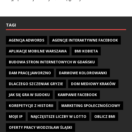
TAGI
AGENCJA ADWORDS
AGENCJE INTERAKTYWNE FACEBOOK
APLIKACJE MOBILNE WARSZAWA
BMI KOBIETA
BUDOWA STRON INTERNETOWYCH W GDAŃSKU
DAM PRACĘ JAWORZNO
DARMOWE KOLOROWANKI
DLACZEGO SZCZENIAK GRYZIE
DOM MEDIOWY KRAKÓW
JAK SIĘ GRA W SUDOKU
KAMPANIE FACEBOOK
KOREPETYCJE Z HISTORII
MARKETING SPOŁECZNOŚCIOWY
MOJE IP
NAJCZĘSTSZE LICZBY W LOTTO
OBLICZ BMI
OFERTY PRACY WODZISŁAW ŚLĄSKI