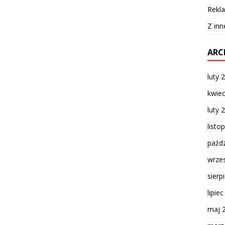
Rekla
Z inn
ARC
luty 
kwie
luty 
listo
paźdz
wrze
sierp
lipie
maj 