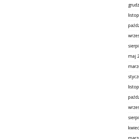
grud
listo
paźdz
wrze
sierp
maj 
marz
styc
listo
paźdz
wrze
sierp
kwie
marz