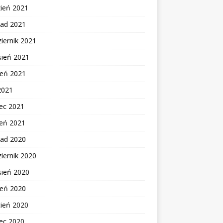
zień 2021
pad 2021
iernik 2021
sień 2021
ień 2021
2021
ec 2021
zeń 2021
pad 2020
iernik 2020
sień 2020
ień 2020
cień 2020
ec 2020