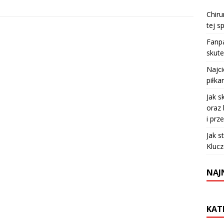
Chiru
tej sp
Fanpa
skute
Najc
piłka
Jak s
oraz 
i prz
Jak s
Klucz
NAJ
KAT