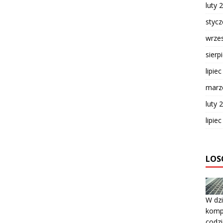
luty 
styc
wrze
sierp
lipie
marz
luty 
lipie
LOS
W dz
komp
codz