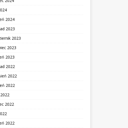
ec 2024
2024
zeń 2024
pad 2023
iernik 2023
wiec 2023
zeń 2023
pad 2022
sień 2022
ień 2022
c 2022
ec 2022
2022
zeń 2022