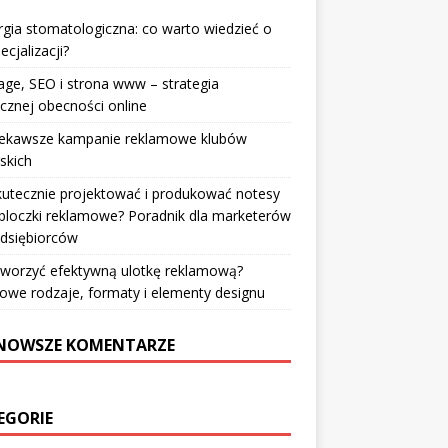
rgia stomatologiczna: co warto wiedzieć o
ecjalizacji?
ge, SEO i strona www – strategia
cznej obecności online
iekawsze kampanie reklamowe klubów
rskich
kutecznie projektować i produkować notesy
bloczki reklamowe? Poradnik dla marketerów
edsiębiorców
tworzyć efektywną ulotkę reklamową?
owe rodzaje, formaty i elementy designu
NOWSZE KOMENTARZE
EGORIE