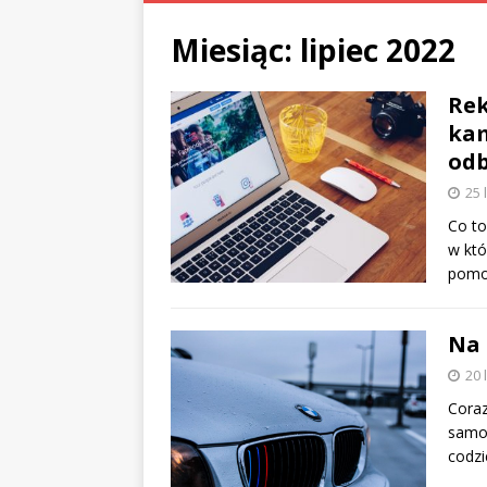
Miesiąc:
lipiec 2022
Rek
kam
od
25 
Co to
w któ
pomo
Na 
20 
Coraz
samoc
codzi