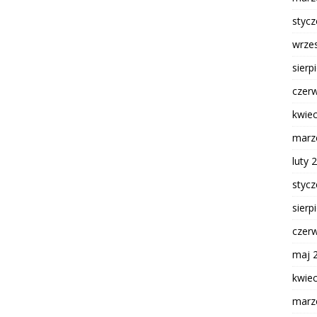
styc
wrze
sierp
czer
kwie
marz
luty 
styc
sierp
czer
maj 
kwie
marz