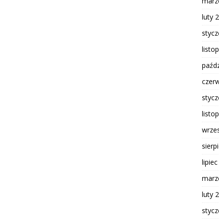
marz
luty 
styc
listo
paźdz
czer
styc
listo
wrze
sierp
lipie
marz
luty 
styc