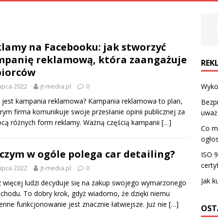
lamy na Facebooku: jak stworzyć
panię reklamową, która zaangażuje
REK
biorców
lipca 2022
jt-media.pl
0
Wykor
 jest kampania reklamowa? Kampania reklamowa to plan,
Bezpi
rym firma komunikuje swoje przesłanie opinii publicznej za
uważ
cą różnych form reklamy. Ważną częścią kampanii
[…]
Co m
ogło
czym w ogóle polega car detailing?
ISO 
certy
lipca 2022
jt-media.pl
0
Jak k
 więcej ludzi decyduje się na zakup swojego wymarzonego
hodu. To dobry krok, gdyż wiadomo, że dzięki niemu
enne funkcjonowanie jest znacznie łatwiejsze. Już nie
[…]
OST