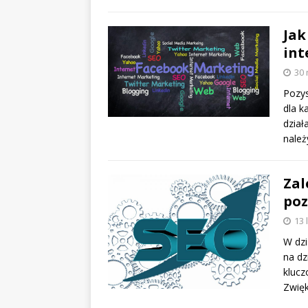
Jak
int
30 
Pozys
dla k
dział
nale
Zal
poz
13 
W dzi
na dz
klucz
Zwię