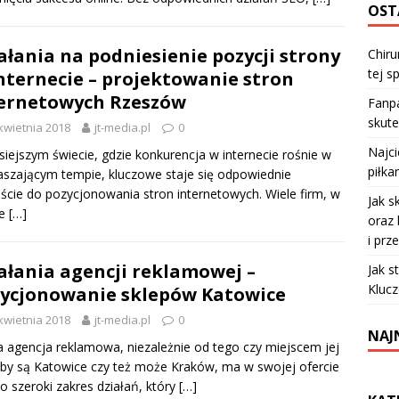
OST
ałania na podniesienie pozycji strony
Chiru
tej sp
nternecie – projektowanie stron
ernetowych Rzeszów
Fanpa
skute
kwietnia 2018
jt-media.pl
0
Najc
siejszym świecie, gdzie konkurencja w internecie rośnie w
piłka
aszającym tempie, kluczowe staje się odpowiednie
ście do pozycjonowania stron internetowych. Wiele firm, w
Jak s
te
[…]
oraz 
i prz
ałania agencji reklamowej –
Jak s
Klucz
ycjonowanie sklepów Katowice
kwietnia 2018
jt-media.pl
0
NAJ
 agencja reklamowa, niezależnie od tego czy miejscem jej
iby są Katowice czy też może Kraków, ma w swojej ofercie
o szeroki zakres działań, który
[…]