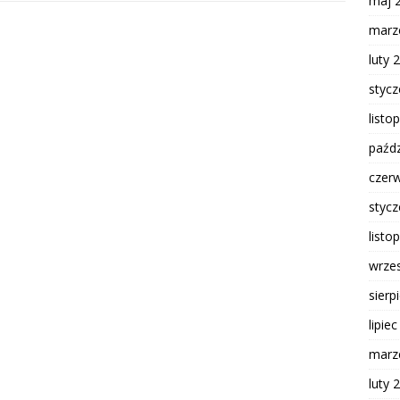
maj 
marz
luty 
styc
listo
paźdz
czer
styc
listo
wrze
sierp
lipie
marz
luty 