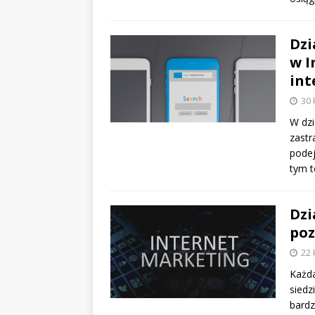
Dzi
w I
int
30 
W dzi
zastr
podej
tym 
Dzi
poz
22 
Każda
siedz
bardz