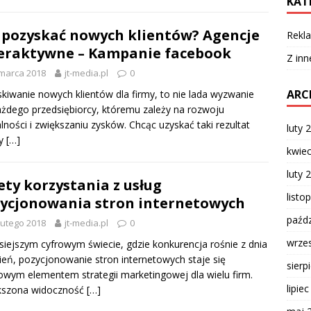
KAT
 pozyskać nowych klientów? Agencje
Rekla
eraktywne – Kampanie facebook
Z inn
marca 2018
jt-media.pl
0
ARC
kiwanie nowych klientów dla firmy, to nie lada wyzwanie
ażdego przedsiębiorcy, któremu zależy na rozwoju
alności i zwiększaniu zysków. Chcąc uzyskać taki rezultat
luty 
ży
[…]
kwie
luty 
ety korzystania z usług
listo
ycjonowania stron internetowych
paźdz
lutego 2018
jt-media.pl
0
wrze
siejszym cyfrowym świecie, gdzie konkurencja rośnie z dnia
ień, pozycjonowanie stron internetowych staje się
sierp
owym elementem strategii marketingowej dla wielu firm.
lipie
kszona widoczność
[…]