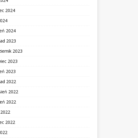
2024
ec 2024
2024
zeń 2024
pad 2023
iernik 2023
wiec 2023
zeń 2023
pad 2022
sień 2022
ień 2022
c 2022
ec 2022
2022