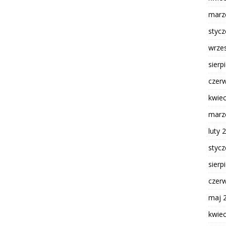
marz
styc
wrze
sierp
czer
kwie
marz
luty 
styc
sierp
czer
maj 
kwie