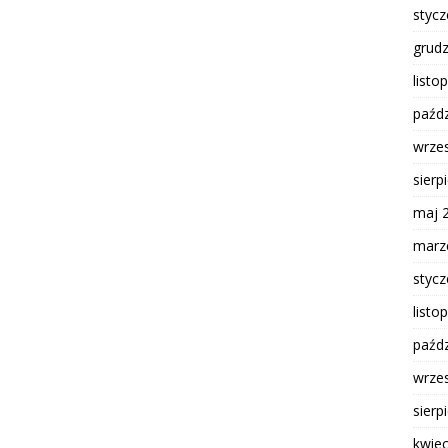
styc
grud
listo
paźdz
wrze
sierp
maj 
marz
styc
listo
paźdz
wrze
sierp
kwie