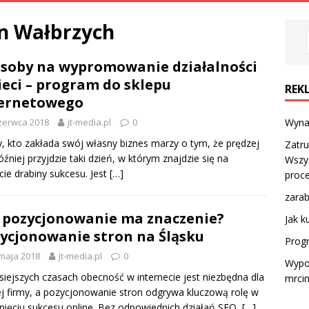
n Wałbrzych
soby na wypromowanie działalności
ieci – program do sklepu
REK
ternetowego
zerwca 2018
jt-media.pl
0
Wynaj
, kto zakłada swój własny biznes marzy o tym, że prędzej
Zatru
óźniej przyjdzie taki dzień, w którym znajdzie się na
Wszys
cie drabiny sukcesu. Jest
[…]
proce
zarab
 pozycjonowanie ma znaczenie?
Jak k
ycjonowanie stron na Śląsku
Progr
maja 2018
jt-media.pl
0
Wypo
siejszych czasach obecność w internecie jest niezbędna dla
mrci
j firmy, a pozycjonowanie stron odgrywa kluczową rolę w
nięciu sukcesu online. Bez odpowiednich działań SEO,
[…]