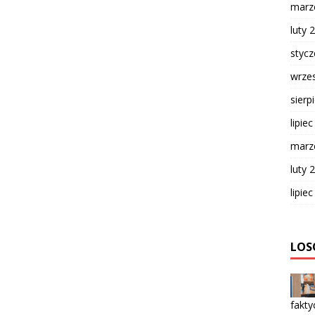
marz
luty 
styc
wrze
sierp
lipie
marz
luty 
lipie
LOS
fakty