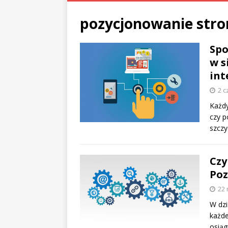
pozycjonowanie stro
Spo
w s
in
2 c
Każdy
czy p
szczy
Czy
Poz
22 
W dzi
każde
osiąg