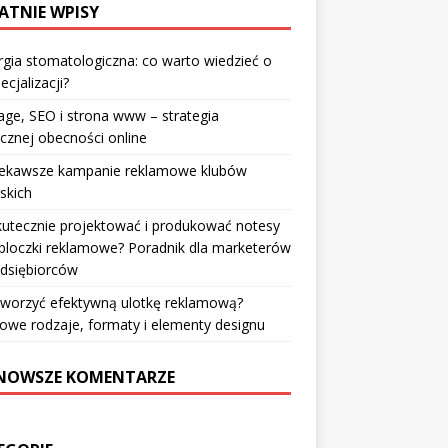
ATNIE WPISY
rgia stomatologiczna: co warto wiedzieć o
ecjalizacji?
ge, SEO i strona www – strategia
cznej obecności online
iekawsze kampanie reklamowe klubów
rskich
kutecznie projektować i produkować notesy
bloczki reklamowe? Poradnik dla marketerów
edsiębiorców
tworzyć efektywną ulotkę reklamową?
owe rodzaje, formaty i elementy designu
NOWSZE KOMENTARZE