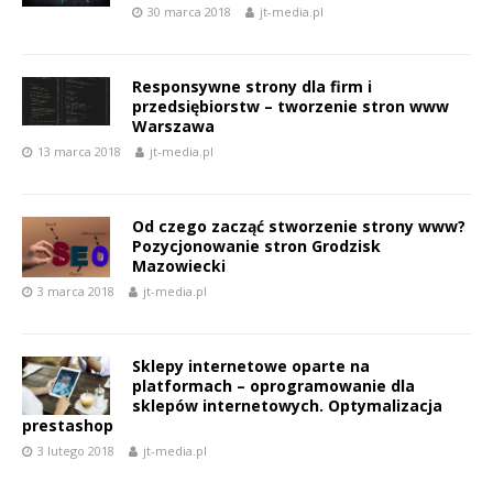
30 marca 2018
jt-media.pl
Responsywne strony dla firm i
przedsiębiorstw – tworzenie stron www
Warszawa
13 marca 2018
jt-media.pl
Od czego zacząć stworzenie strony www?
Pozycjonowanie stron Grodzisk
Mazowiecki
3 marca 2018
jt-media.pl
Sklepy internetowe oparte na
platformach – oprogramowanie dla
sklepów internetowych. Optymalizacja
prestashop
3 lutego 2018
jt-media.pl