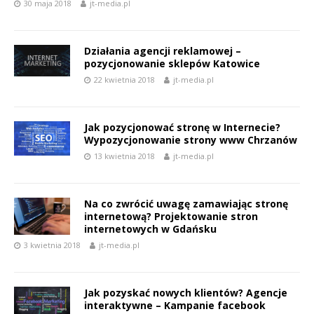
30 maja 2018
jt-media.pl
Działania agencji reklamowej –
pozycjonowanie sklepów Katowice
22 kwietnia 2018
jt-media.pl
Jak pozycjonować stronę w Internecie?
Wypozycjonowanie strony www Chrzanów
13 kwietnia 2018
jt-media.pl
Na co zwrócić uwagę zamawiając stronę
internetową? Projektowanie stron
internetowych w Gdańsku
3 kwietnia 2018
jt-media.pl
Jak pozyskać nowych klientów? Agencje
interaktywne – Kampanie facebook