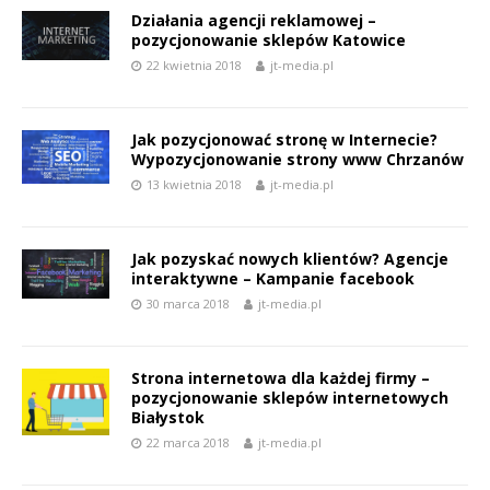
Działania agencji reklamowej –
pozycjonowanie sklepów Katowice
22 kwietnia 2018
jt-media.pl
Jak pozycjonować stronę w Internecie?
Wypozycjonowanie strony www Chrzanów
13 kwietnia 2018
jt-media.pl
Jak pozyskać nowych klientów? Agencje
interaktywne – Kampanie facebook
30 marca 2018
jt-media.pl
Strona internetowa dla każdej firmy –
pozycjonowanie sklepów internetowych
Białystok
22 marca 2018
jt-media.pl