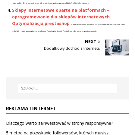
może zależy Ci na promocji strony lub znalezieniu wyjątkowych produktów? Jeśli choć na jedno...
Sklepy internetowe oparte na platformach –
oprogramowanie dla sklepów internetowych.
Optymalizacja prestashop
Wybór odpowiedniej platformy dla sklepu internetowego to kluczowy
krok, który może zadecydować o sukcesie Twojej działalności. PrestaShop, jako jedna z wiodących opcji...
NEXT
Dodatkowy dochód z Internetu
REKLAMA I INTERNET
Dlaczego warto zainwestować w strony responsywne?
5 metod na pozyskanie followersów, których musisz