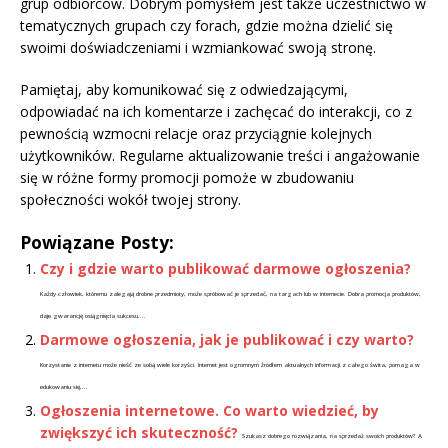
grup odbiorców. Dobrym pomysłem jest także uczestnictwo w
tematycznych grupach czy forach, gdzie można dzielić się
swoimi doświadczeniami i wzmiankować swoją stronę.
Pamiętaj, aby komunikować się z odwiedzającymi,
odpowiadać na ich komentarze i zachęcać do interakcji, co z
pewnością wzmocni relacje oraz przyciągnie kolejnych
użytkowników. Regularne aktualizowanie treści i angażowanie
się w różne formy promocji pomoże w zbudowaniu
społeczności wokół twojej strony.
Powiązane Posty:
Czy i gdzie warto publikować darmowe ogłoszenia?
Każdy człowiek, któremu zalegają drobne przedmioty, może spróbować je sprzedać, na targach lub w internecie. Dobra promocja produktów,
daje gwarancję osiągnięcia sukcesu....
Darmowe ogłoszenia, jak je publikować i czy warto?
Korzystanie z internetu może nieść ze sobą wiele korzyści. Internet jest ogromnym źródłem aktualnych informacji z całego świta, pomaga w
edukowaniu się,...
Ogłoszenia internetowe. Co warto wiedzieć, by
zwiększyć ich skuteczność?
Szukasz dobrego rozwiązania, na sprzedaż swoich produktów? A