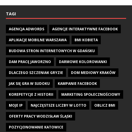
TAGI
AGENCJA ADWORDS
AGENCJE INTERAKTYWNE FACEBOOK
APLIKACJE MOBILNE WARSZAWA
BMI KOBIETA
BUDOWA STRON INTERNETOWYCH W GDAŃSKU
DAM PRACĘ JAWORZNO
DARMOWE KOLOROWANKI
DLACZEGO SZCZENIAK GRYZIE
DOM MEDIOWY KRAKÓW
JAK SIĘ GRA W SUDOKU
KAMPANIE FACEBOOK
KOREPETYCJE Z HISTORII
MARKETING SPOŁECZNOŚCIOWY
MOJE IP
NAJCZĘSTSZE LICZBY W LOTTO
OBLICZ BMI
OFERTY PRACY WODZISŁAW ŚLĄSKI
POZYCJONOWANIE KATOWICE