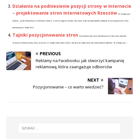
Działania na podniesienie pozycji strony w Internecie
– projektowanie stron internetowych Rzeszów
W dzisiejszym
świecie, gdzie konkurencja w internecie rośnie w zastraszającym tempie, kluczowe staje się odpowiednie podejście do pozycjonowania stron
internetowych. Wiele firm,...
Tajniki pozycjonowania stron
Pozycjonowanie stron internetowych to kluczowy element
strategii marketingowej, który pozwala na zwiększenie widoczności i dotarcie do większej liczby potencjalnych klientów. W dzisiejszym...
PREVIOUS
Reklamy na Facebooku: jak stworzyć kampanię
reklamową, która zaangażuje odbiorców
NEXT
Pozycjonowanie – co warto wiedzieć?