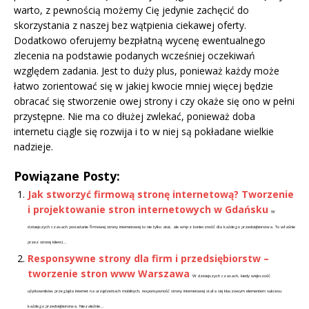
warto, z pewnością możemy Cię jedynie zachęcić do
skorzystania z naszej bez wątpienia ciekawej oferty.
Dodatkowo oferujemy bezpłatną wycenę ewentualnego
zlecenia na podstawie podanych wcześniej oczekiwań
względem zadania. Jest to duży plus, ponieważ każdy może
łatwo zorientować się w jakiej kwocie mniej więcej będzie
obracać się stworzenie owej strony i czy okaże się ono w pełni
przystępne. Nie ma co dłużej zwlekać, ponieważ doba
internetu ciągle się rozwija i to w niej są pokładane wielkie
nadzieje.
Powiązane Posty:
Jak stworzyć firmową stronę internetową? Tworzenie
i projektowanie stron internetowych w Gdańsku
W
dzisiejszych czasach posiadanie firmowej strony internetowej to nie tylko atut, ale wręcz konieczność dla każdego przedsiębiorstwa. To właśnie
przez stronę klienci...
Responsywne strony dla firm i przedsiębiorstw –
tworzenie stron www Warszawa
W dzisiejszych czasach, kiedy większość
użytkowników przegląda internet na urządzeniach mobilnych, responsywność strony internetowej stała się kluczowym elementem sukcesu
każdego przedsiębiorstwa. Niezależnie...