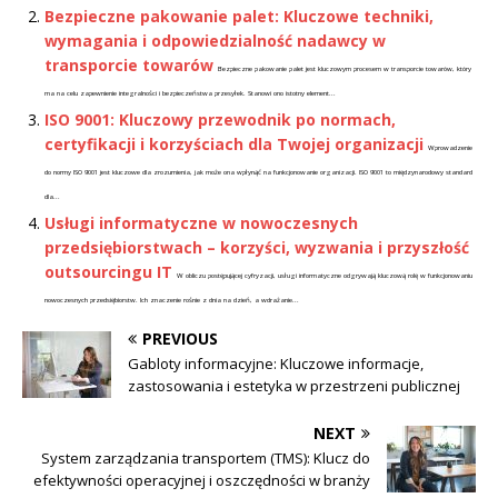
Bezpieczne pakowanie palet: Kluczowe techniki,
wymagania i odpowiedzialność nadawcy w
transporcie towarów
Bezpieczne pakowanie palet jest kluczowym procesem w transporcie towarów, który
ma na celu zapewnienie integralności i bezpieczeństwa przesyłek. Stanowi ono istotny element...
ISO 9001: Kluczowy przewodnik po normach,
certyfikacji i korzyściach dla Twojej organizacji
Wprowadzenie
do normy ISO 9001 jest kluczowe dla zrozumienia, jak może ona wpłynąć na funkcjonowanie organizacji. ISO 9001 to międzynarodowy standard
dla...
Usługi informatyczne w nowoczesnych
przedsiębiorstwach – korzyści, wyzwania i przyszłość
outsourcingu IT
W obliczu postępującej cyfryzacji, usługi informatyczne odgrywają kluczową rolę w funkcjonowaniu
nowoczesnych przedsiębiorstw. Ich znaczenie rośnie z dnia na dzień, a wdrażanie...
PREVIOUS
Gabloty informacyjne: Kluczowe informacje,
zastosowania i estetyka w przestrzeni publicznej
NEXT
System zarządzania transportem (TMS): Klucz do
efektywności operacyjnej i oszczędności w branży