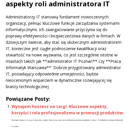
aspekty roli administratora IT
Administratorzy IT stanowią fundament nowoczesnych
organizacji, pełniąc kluczowe funkcje zarządzania systemami
informatycznymi. Ich zaangażowanie przyczynia się do
poprawy efektywności i bezpieczeństwa danych w firmach. W
dzisiejszym świecie, aby stać się skutecznym administratorem
IT, konieczne jest ciągłe podnoszenie kwalifikacji oraz
otwartość na nowe wyzwania, co jest szczególnie istotne w
miastach takich jak **administrator IT Poznań** czy **Praca
Informatyk Warszawa**. Dobrze przygotowany administrator
IT, posiadający odpowiednie umiejętności, będzie
nieocenionym wsparciem w dynamicznie rozwijającej się
branży technologicznej.
Powiązane Posty:
Wynajem hostess na targi: Kluczowe aspekty,
korzyści i rola profesjonalizmu w promocji produktów
Wynajem hostess na targi to kluczowy aspekt, który przyczynia się do efektywnej promocji produktów i usług. W kontekście rosnącej konkurencji
na rynku,...