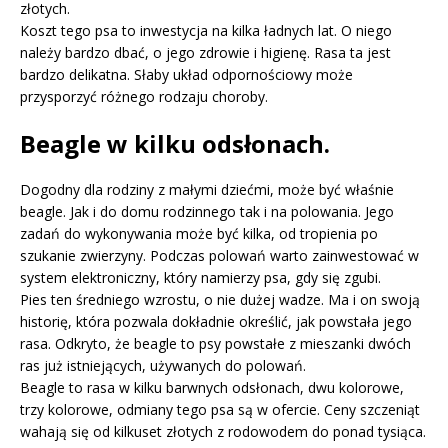
złotych.
Koszt tego psa to inwestycja na kilka ładnych lat. O niego
należy bardzo dbać, o jego zdrowie i higienę. Rasa ta jest
bardzo delikatna. Słaby układ odpornościowy może
przysporzyć różnego rodzaju choroby.
Beagle w kilku odsłonach.
Dogodny dla rodziny z małymi dziećmi, może być właśnie
beagle. Jak i do domu rodzinnego tak i na polowania. Jego
zadań do wykonywania może być kilka, od tropienia po
szukanie zwierzyny. Podczas polowań warto zainwestować w
system elektroniczny, który namierzy psa, gdy się zgubi.
Pies ten średniego wzrostu, o nie dużej wadze. Ma i on swoją
historię, która pozwala dokładnie określić, jak powstała jego
rasa. Odkryto, że beagle to psy powstałe z mieszanki dwóch
ras już istniejących, używanych do polowań.
Beagle to rasa w kilku barwnych odsłonach, dwu kolorowe,
trzy kolorowe, odmiany tego psa są w ofercie. Ceny szczeniąt
wahają się od kilkuset złotych z rodowodem do ponad tysiąca.