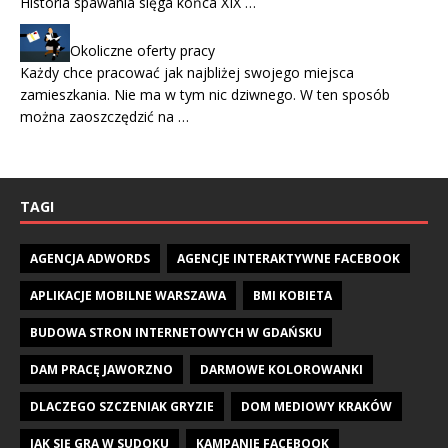
Historia spawania sięga końca XIX …
Okoliczne oferty pracy
Każdy chce pracować jak najbliżej swojego miejsca
zamieszkania. Nie ma w tym nic dziwnego. W ten sposób
można zaoszczędzić na …
TAGI
AGENCJA ADWORDS
AGENCJE INTERAKTYWNE FACEBOOK
APLIKACJE MOBILNE WARSZAWA
BMI KOBIETA
BUDOWA STRON INTERNETOWYCH W GDAŃSKU
DAM PRACĘ JAWORZNO
DARMOWE KOLOROWANKI
DLACZEGO SZCZENIAK GRYZIE
DOM MEDIOWY KRAKÓW
JAK SIĘ GRA W SUDOKU
KAMPANIE FACEBOOK