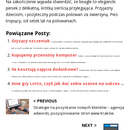
Na zakończenie wypada stwierdzić, że beagle to elegancki
piesek z delikatną, krótką sierścią przylegająca. Przyjazny
dzieciom, i pożyteczny podczas polowań za zwierzyną. Pies
tropiący, od setek lat na polowaniach.
Powiązane Posty:
Gryzący szczeniak
Zachowaniem szczeniaka, które jest zdecydowanie największym problemem ich właścicieli
jest na ogół gryzienie rąk. Szczeniaki to ciągle gotowe do zabawy wulkany energii,...
Kupujemy przenośny komputer
Każdy z nas potrzebuje dziś skorzystać od czasu do
czasu z komputera. Oczywiście bardzo dużo pomagają nam na co dzień telefony komórkowe,...
Ile kosztują zajęcia dodatkowe?
Każdy rodzic chce dla swojego dziecka jak najlepiej.
Dlatego też, kiedy pociecha uczęszcza jeszcze do szkoły chce zapisać je na dodatkowe zajęcia,...
Inne gry Lotto, czyli jak dać sobie szanse na sukces
Gra
w główną nagrodę Lotto może okazać się po czasie frustrująca i ciężka – w końcu ile można bez rezultatu wysyłać liczby....
PREVIOUS
Strategie na pozyskanie nowych klientów – agencja
adwords, pozycjonowanie stron www Kraków
NEXT