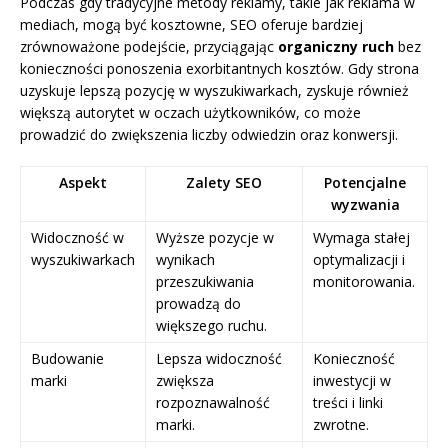
Podczas gdy tradycyjne metody reklamy, takie jak reklama w
mediach, mogą być kosztowne, SEO oferuje bardziej
zrównoważone podejście, przyciągając
organiczny ruch
bez
konieczności ponoszenia exorbitantnych kosztów. Gdy strona
uzyskuje lepszą pozycję w wyszukiwarkach, zyskuje również
większą autorytet w oczach użytkowników, co może
prowadzić do zwiększenia liczby odwiedzin oraz konwersji.
Aspekt
Zalety SEO
Potencjalne
wyzwania
Widoczność w
Wyższe pozycje w
Wymaga stałej
wyszukiwarkach
wynikach
optymalizacji i
przeszukiwania
monitorowania.
prowadzą do
większego ruchu.
Budowanie
Lepsza widoczność
Konieczność
marki
zwiększa
inwestycji w
rozpoznawalność
treści i linki
marki.
zwrotne.