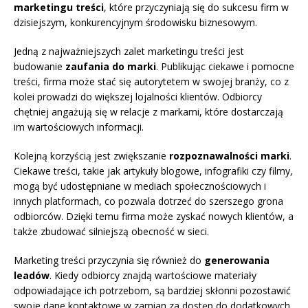
marketingu treści
, które przyczyniają się do sukcesu firm w
dzisiejszym, konkurencyjnym środowisku biznesowym.
Jedną z najważniejszych zalet marketingu treści jest
budowanie
zaufania do marki
. Publikując ciekawe i pomocne
treści, firma może stać się autorytetem w swojej branży, co z
kolei prowadzi do większej lojalności klientów. Odbiorcy
chętniej angażują się w relacje z markami, które dostarczają
im wartościowych informacji.
Kolejną korzyścią jest zwiększanie
rozpoznawalności marki
.
Ciekawe treści, takie jak artykuły blogowe, infografiki czy filmy,
mogą być udostępniane w mediach społecznościowych i
innych platformach, co pozwala dotrzeć do szerszego grona
odbiorców. Dzięki temu firma może zyskać nowych klientów, a
także zbudować silniejszą obecność w sieci.
Marketing treści przyczynia się również do
generowania
leadów
. Kiedy odbiorcy znajdą wartościowe materiały
odpowiadające ich potrzebom, są bardziej skłonni pozostawić
swoje dane kontaktowe w zamian za dostęp do dodatkowych