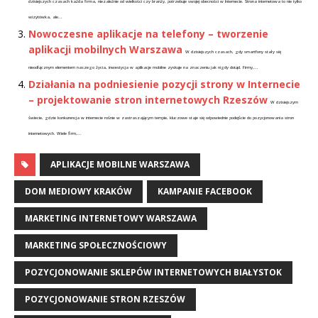
dzisiejszych czasach każda firma, niezależnie od wielkości czy branży, potrzebuje swojej obecności w Internecie. Strona internetowa to nie tylko
wizytówka, ale...
Nowoczesne aplikacje na telefony – tworzenie
aplikacji mobilnych Warszawa
W dzisiejszych czasach, gdy smartfony stały się
nieodłącznym elementem naszego życia, inwestycja w aplikacje mobilne zyskuje na znaczeniu jak nigdy dotąd. Firmy,...
Działania na podniesienie pozycji strony w Internecie
– projektowanie stron internetowych Rzeszów
W dzisiejszym
świecie, gdzie konkurencja w internecie rośnie w zastraszającym tempie, kluczowe staje się odpowiednie podejście do pozycjonowania stron
internetowych. Wiele firm,...
APLIKACJE MOBILNE WARSZAWA
DOM MEDIOWY KRAKÓW
KAMPANIE FACEBOOK
MARKETING INTERNETOWY WARSZAWA
MARKETING SPOŁECZNOŚCIOWY
POZYCJONOWANIE SKLEPÓW INTERNETOWYCH BIAŁYSTOK
POZYCJONOWANIE STRON RZESZÓW