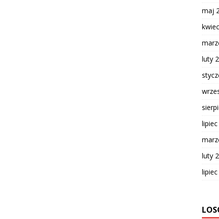
maj 
kwie
marz
luty 
styc
wrze
sierp
lipie
marz
luty 
lipie
LOS