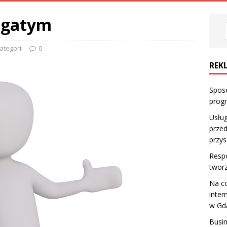
bogatym
ategorii
0
REK
Sposo
prog
Usłu
przed
przys
Respo
twor
Na c
inter
w Gd
Busin