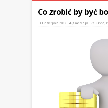
Co zrobić by być 
2 sierpnia 2017
jt-media.pl
Z innej k