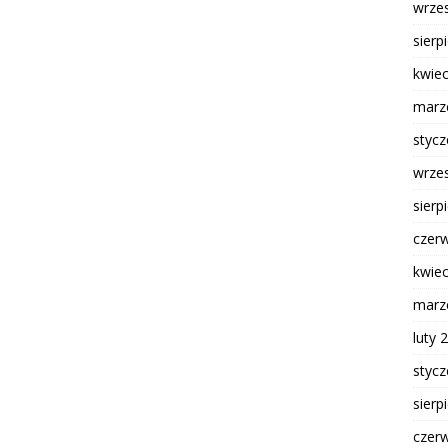
wrze
sierp
kwie
marz
styc
wrze
sierp
czer
kwie
marz
luty 
styc
sierp
czer