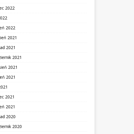
ec 2022
2022
zeń 2022
zień 2021
pad 2021
iernik 2021
sień 2021
ień 2021
2021
ec 2021
zeń 2021
pad 2020
iernik 2020