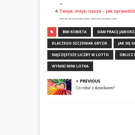
gier...
Twoje, moje, nasze – jak sprawdzić 
informatycznej. Sprawdzenie swojego adresu IP jest stosunkowo łatwe...
BMI KOBIETA
DAM PRACĘ JAWOR
DLACZEGO SZCZENIAK GRYZIE
JAK SIĘ 
NAJCZĘSTSZE LICZBY W LOTTO
OBLICZ 
WYNIKI MINI LOTKA
PREVIOUS
Co robić z dzieckiem?