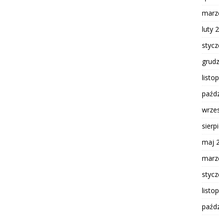
marz
luty 
styc
grud
listo
paźdz
wrze
sierp
maj 
marz
styc
listo
paźdz