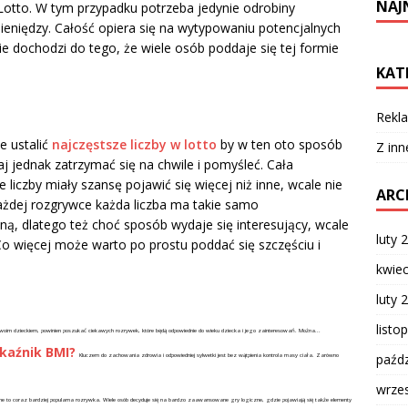
NAJ
k Lotto. W tym przypadku potrzeba jedynie odrobiny
pieniędzy. Całość opiera się na wytypowaniu potencjalnych
ie dochodzi do tego, że wiele osób poddaje się tej formie
KAT
Rekla
e ustalić
najczęstsze liczby w lotto
by w ten oto sposób
Z inn
aj jednak zatrzymać się na chwile i pomyśleć. Cała
 liczby miały szansę pojawić się więcej niż inne, wcale nie
ARC
ażdej rozgrywce każda liczba ma takie samo
, dlatego też choć sposób wydaje się interesujący, wcale
luty 
Co więcej może warto po prostu poddać się szczęściu i
kwie
luty 
listo
woim dzieckiem, powinien poszukać ciekawych rozrywek, które będą odpowiednie do wieku dziecka i jego zainteresowań. Można...
skaźnik BMI?
paźdz
Kluczem do zachowania zdrowia i odpowiedniej sylwetki jest bez wątpienia kontrola masy ciała. Zarówno
wrze
ne to coraz bardziej popularna rozrywka. Wiele osób decyduje się na bardzo zaawansowane gry logiczne, gdzie pojawiają się także elementy