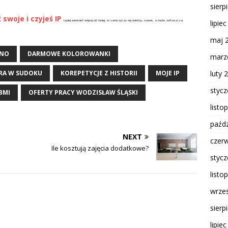
sierp
swoje i czyjeś IP
Lepiej wiedzieć więcej niż mniej, to samo tyczy się wiedzy, nawet, a może zwłaszcza,
lipie
maj 
ZNO
DARMOWE KOLOROWANKI
marz
GRA W SUDOKU
KOREPETYCJE Z HISTORII
MOJE IP
luty 
styc
BMI
OFERTY PRACY WODZISŁAW ŚLĄSKI
listo
paźdz
NEXT
czer
Ile kosztują zajęcia dodatkowe?
styc
listo
wrze
sierp
lipie