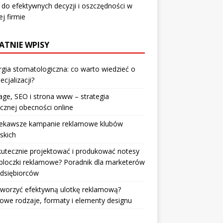
 do efektywnych decyzji i oszczędności w
j firmie
ATNIE WPISY
rgia stomatologiczna: co warto wiedzieć o
ecjalizacji?
ge, SEO i strona www – strategia
cznej obecności online
iekawsze kampanie reklamowe klubów
rskich
kutecznie projektować i produkować notesy
bloczki reklamowe? Poradnik dla marketerów
edsiębiorców
tworzyć efektywną ulotkę reklamową?
owe rodzaje, formaty i elementy designu