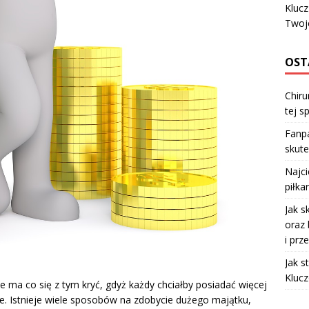
Klucz
Twoje
OST
Chiru
tej sp
Fanpa
skute
Najc
piłka
Jak s
oraz 
i prz
Jak s
Klucz
 ma co się z tym kryć, gdyż każdy chciałby posiadać więcej
cie. Istnieje wiele sposobów na zdobycie dużego majątku,