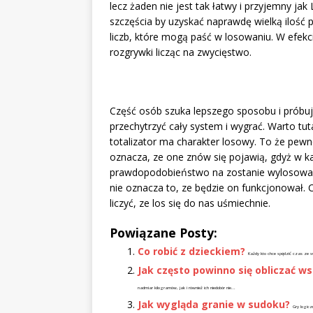
lecz żaden nie jest tak łatwy i przyjemny ja
szczęścia by uzyskać naprawdę wielką ilość 
liczb, które mogą paść w losowaniu. W efekc
rozgrywki licząc na zwycięstwo.
Część osób szuka lepszego sposobu i próbuj
przechytrzyć cały system i wygrać. Warto tut
totalizator ma charakter losowy. To że pewne
oznacza, ze one znów się pojawią, gdyż w k
prawdopodobieństwo na zostanie wylosowaną
nie oznacza to, ze będzie on funkcjonował. 
liczyć, ze los się do nas uśmiechnie.
Powiązane Posty:
Co robić z dzieckiem?
Każdy kto chce spędzić czas ze s
Jak często powinno się obliczać w
nadmiar kilogramów, jak i również ich niedobór nie...
Jak wygląda granie w sudoku?
Gry logicz