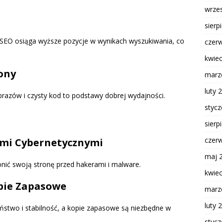
wrze
sierp
SEO osiąga wyższe pozycje w wynikach wyszukiwania, co
czer
kwie
ony
marz
luty 
brazów i czysty kod to podstawy dobrej wydajności.
styc
sierp
czer
ami Cybernetycznymi
maj 
nić swoją stronę przed hakerami i malware.
kwie
opie Zapasowe
marz
luty 
ństwo i stabilność, a kopie zapasowe są niezbędne w
styc