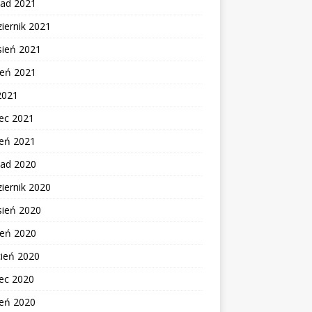
pad 2021
iernik 2021
sień 2021
ień 2021
2021
ec 2021
zeń 2021
pad 2020
iernik 2020
sień 2020
ień 2020
cień 2020
ec 2020
zeń 2020