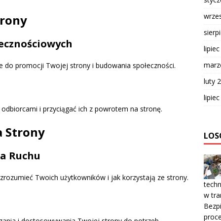
wrze
trony
sierp
ecznościowych
lipie
marz
 do promocji Twojej strony i budowania społeczności.
luty 
lipie
odbiorcami i przyciągać ich z powrotem na stronę.
a Strony
LOS
ia Ruchu
 zrozumieć Twoich użytkowników i jak korzystają ze strony.
techn
w tr
Bezpi
proc
zania i dostosowywania Twojej strony do potrzeb