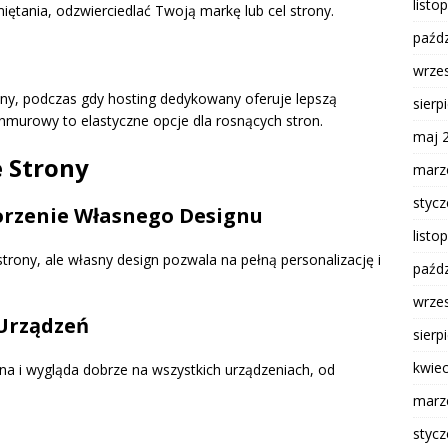
listo
tania, odzwierciedlać Twoją markę lub cel strony.
paźdz
wrze
ajny, podczas gdy hosting dedykowany oferuje lepszą
sierp
hmurowy to elastyczne opcje dla rosnących stron.
maj 
 Strony
marz
styc
orzenie Własnego Designu
listo
trony, ale własny design pozwala na pełną personalizację i
paźdz
wrze
Urządzeń
sierp
kwie
na i wygląda dobrze na wszystkich urządzeniach, od
marz
styc