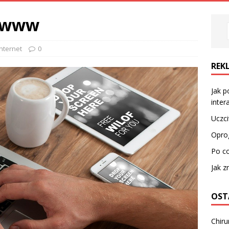
y www
internet
0
REK
Jak p
inte
Uczc
Oprog
Po c
Jak z
OST
Chiru