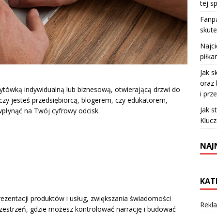
tej sp
Fanpa
skute
Najc
piłka
Jak s
oraz 
zytówką indywidualną lub biznesową, otwierającą drzwi do
i prz
 czy jesteś przedsiębiorcą, blogerem, czy edukatorem,
Jak s
płynąć na Twój cyfrowy odcisk.
Klucz
NAJ
KAT
rezentacji produktów i usług, zwiększania świadomości
Rekla
rzestrzeń, gdzie możesz kontrolować narrację i budować