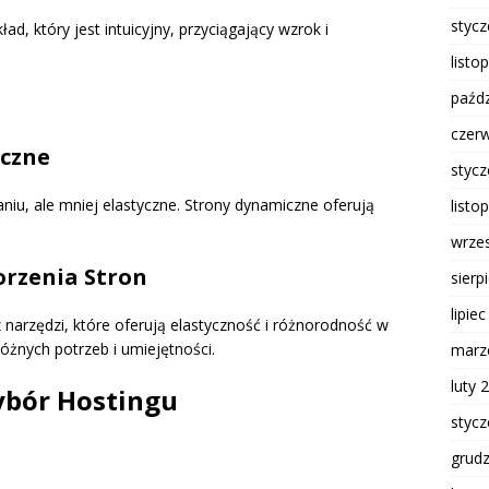
styc
ad, który jest intuicyjny, przyciągający wzrok i
listo
paźdz
czer
iczne
styc
niu, ale mniej elastyczne. Strony dynamiczne oferują
listo
wrze
orzenia Stron
sierp
lipie
z narzędzi, które oferują elastyczność i różnorodność w
óżnych potrzeb i umiejętności.
marz
luty 
ybór Hostingu
styc
grud