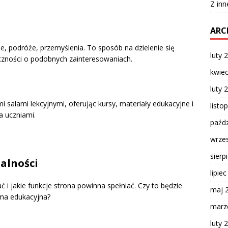
Z inn
ARC
e, podróże, przemyślenia. To sposób na dzielenie się
luty 
czności o podobnych zainteresowaniach.
kwie
luty 
salami lekcyjnymi, oferując kursy, materiały edukacyjne i
listo
a uczniami.
paźdz
wrze
sierp
nalności
lipie
ć i jakie funkcje strona powinna spełniać. Czy to będzie
maj 
orma edukacyjna?
marz
luty 