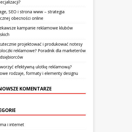
ecjalizacji?
ge, SEO i strona www – strategia
cznej obecności online
iekawsze kampanie reklamowe klubów
rskich
kutecznie projektować i produkować notesy
bloczki reklamowe? Poradnik dla marketerów
edsiębiorców
tworzyć efektywną ulotkę reklamową?
owe rodzaje, formaty i elementy designu
NOWSZE KOMENTARZE
EGORIE
ma i internet