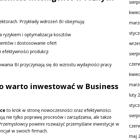
sierp
kwie
ektorach. Przykłady wdrożeń BI obejmują:
marz
styc
a ryzykiem i optymalizacja kosztów
lientów i dostosowanie ofert
wrze
 efektywności produkcji
sierp
czer
owania BI przyczyniają się do wzrostu wydajności pracy
kwie
o warto inwestować w Business
marz
luty 
styc
nce
to krok w stronę nowoczesności oraz efektywności.
sierp
ą nie tylko poprawę procesów i zarządzania, ale także
 Przemysłowcy powinni rozważyć przemyślane inwestycje w
czer
encjał w swoich firmach.
maj 