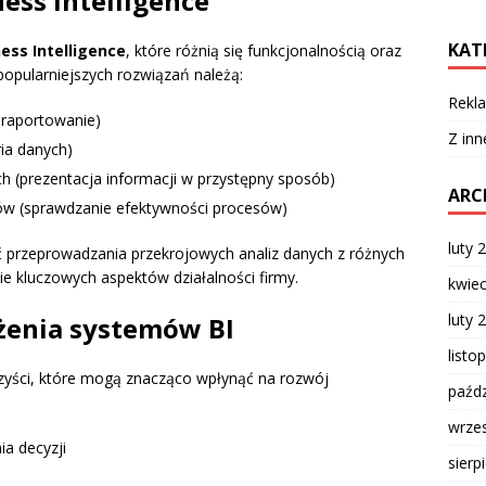
ess Intelligence
KAT
ess Intelligence
, które różnią się funkcjonalnością oraz
opularniejszych rozwiązań należą:
Rekla
, raportowanie)
Z inn
ia danych)
h (prezentacja informacji w przystępny sposób)
ARC
w (sprawdzanie efektywności procesów)
luty 
 przeprowadzania przekrojowych analiz danych z różnych
ie kluczowych aspektów działalności firmy.
kwie
luty 
ożenia systemów BI
listo
zyści, które mogą znacząco wpłynąć na rozwój
paźdz
wrze
a decyzji
sierp