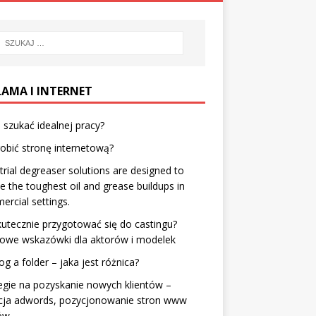
LAMA I INTERNET
 szukać idealnej pracy?
robić stronę internetową?
trial degreaser
solutions are designed to
e the toughest oil and grease buildups in
rcial settings.
kutecznie przygotować się do castingu?
zowe wskazówki dla aktorów i modelek
og a folder – jaka jest różnica?
egie na pozyskanie nowych klientów –
cja adwords, pozycjonowanie stron www
ów