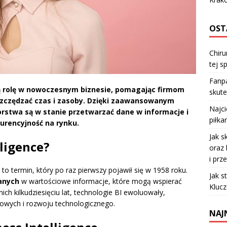
OST
Chiru
tej sp
Fanpa
ą rolę w nowoczesnym biznesie, pomagając firmom
skute
zczędzać czas i zasoby. Dzięki zaawansowanym
Najc
rstwa są w stanie przetwarzać dane w informacje i
piłka
urencyjność na rynku.
Jak s
lligence?
oraz 
i prz
 to termin, który po raz pierwszy pojawił się w 1958 roku.
Jak s
anych
w wartościowe informacje, które mogą wspierać
Klucz
ch kilkudziesięciu lat, technologie BI ewoluowały,
owych i rozwoju technologicznego.
NAJ