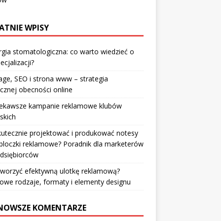
ATNIE WPISY
rgia stomatologiczna: co warto wiedzieć o
ecjalizacji?
ge, SEO i strona www – strategia
cznej obecności online
iekawsze kampanie reklamowe klubów
rskich
kutecznie projektować i produkować notesy
bloczki reklamowe? Poradnik dla marketerów
edsiębiorców
tworzyć efektywną ulotkę reklamową?
owe rodzaje, formaty i elementy designu
NOWSZE KOMENTARZE