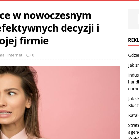
ence w nowoczesnym
efektywnych decyzji i
jej firmie
REK
a i internet
0
Gdzie
Jak z
Indus
handl
comme
Jak s
Kluc
Katal
Strat
agen
Krak