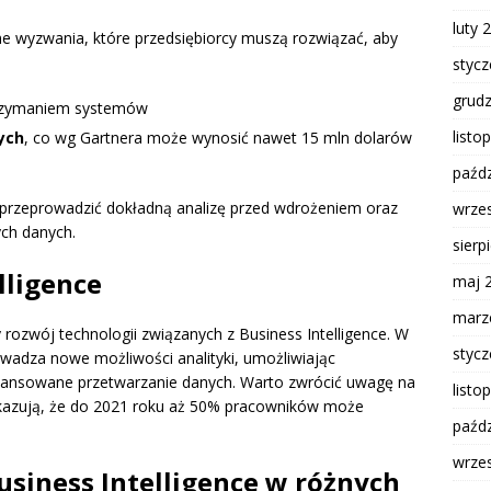
luty 
e wyzwania, które przedsiębiorcy muszą rozwiązać, aby
styc
grud
trzymaniem systemów
listo
ych
, co wg Gartnera może wynosić nawet 15 mln dolarów
paźdz
 przeprowadzić dokładną analizę przed wdrożeniem oraz
wrze
ch danych.
sierp
lligence
maj 
marz
y rozwój technologii związanych z Business Intelligence. W
styc
adza nowe możliwości analityki, umożliwiając
wansowane przetwarzanie danych. Warto zwrócić uwagę na
listo
skazują, że do 2021 roku aż 50% pracowników może
paźdz
wrze
siness Intelligence w różnych