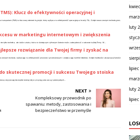
kwie
MS): Klucz do efektywności operacyjnej i
marz
 transportem (TMS) to kluczowy element logistyki, który wpływa na efektywność operacyjną w branży TSL. Dzięki nowoczesnym technologiom,
luty 
ukcesu w marketingu internetowym i zwiększenia
styc
o nie tylko technika, ale także sztuka, która w dzisiejszym cyfrowym świecie może zadecydować o sukcesie każdej firmy. W...
wrze
jlepsze rozwiązanie dla Twojej firmy i zyskać na
sierp
czesnym biznesie, wpływając na efektywność procesów sprzedażowych i zwiększając komfort klientów. Dzięki możliwości akceptacji płatności
lipie
do skutecznej promocji i sukcesu Twojego stoiska
marz
ostessy odgrywają niezwykle istotną rolę w przyciąganiu uwagi potencjalnych...
luty 
NEXT
Kompleksowy przewodnik po
lipie
spawaniu: metody, zastosowania i
я
bezpieczeństwo w przemyśle
LOS