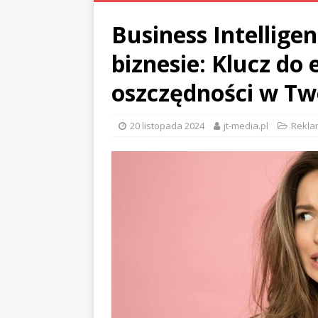
Business Intellig
biznesie: Klucz do 
oszczędności w Two
20 listopada 2024
jt-media.pl
Reklam