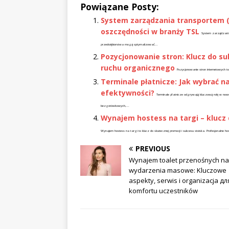
Powiązane Posty:
System zarządzania transportem (T
oszczędności w branży TSL
System zarządzania
przedsiębiorstwa mogą optymalizować...
Pozycjonowanie stron: Klucz do s
ruchu organicznego
Pozycjonowanie stron internetowych t
Terminale płatnicze: Jak wybrać na
efektywności?
Terminale płatnicze odgrywają kluczową rolę w nowo
bezgotówkowych,...
Wynajem hostess na targi – klucz 
Wynajem hostess na targi to klucz do skutecznej promocji i sukcesu stoiska. Profesjonalne h
PREVIOUS
Wynajem toalet przenośnych na
wydarzenia masowe: Kluczowe
aspekty, serwis i organizacja дл
komfortu uczestników