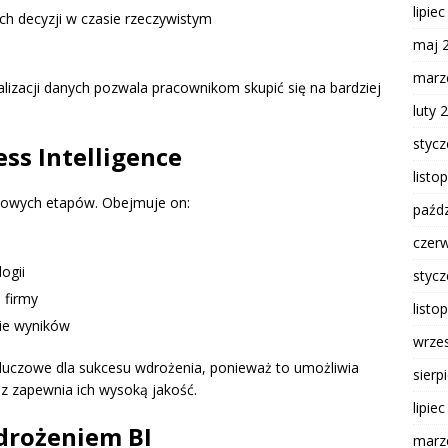
lipie
h decyzji w czasie rzeczywistym
maj 
marz
alizacji danych pozwala pracownikom skupić się na bardziej
luty 
styc
ss Intelligence
listo
uczowych etapów. Obejmuje on:
paźdz
czer
ogii
styc
 firmy
listo
ie wyników
wrze
kluczowe dla sukcesu wdrożenia, ponieważ to umożliwia
sierp
az zapewnia ich wysoką jakość.
lipie
drożeniem BI
marz