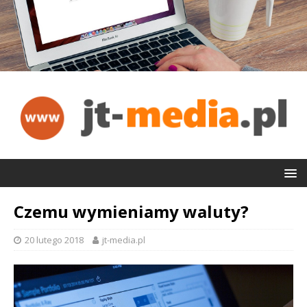
Czemu wymieniamy waluty?
20 lutego 2018
jt-media.pl