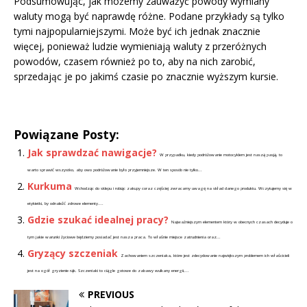
Podsumowując, jak możemy zauważyć powody wymiany
waluty mogą być naprawdę różne. Podane przykłady są tylko
tymi najpopularniejszymi. Może być ich jednak znacznie
więcej, ponieważ ludzie wymieniają waluty z przeróżnych
powodów, czasem również po to, aby na nich zarobić,
sprzedając je po jakimś czasie po znacznie wyższym kursie.
Powiązane Posty:
Jak sprawdzać nawigacje?
W przypadku, kiedy podróżowanie motocyklem jest naszą pasją, to
warto sprawić wszystko, aby owo podróżowanie było przyjemniejsze. W ten sposób nie tylko...
Kurkuma
Wchodząc do sklepu i robiąc zakupy coraz częściej zwracamy uwagę na skład danego produktu. Wczytujemy się w
etykietki, by odnaleźć zdrowe elementy....
Gdzie szukać idealnej pracy?
Najważniejszym elementem który w obecnych czasach decyduje o
tym jakie warunki życiowe będziemy posiadać jest nasza praca. To właśnie miejsce zatrudnienia oraz...
Gryzący szczeniak
Zachowaniem szczeniaka, które jest zdecydowanie największym problemem ich właścicieli
jest na ogół gryzienie rąk. Szczeniaki to ciągle gotowe do zabawy wulkany energii,...
PREVIOUS