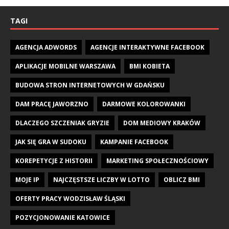
TAGI
AGENCJA ADWORDS
AGENCJE INTERAKTYWNE FACEBOOK
APLIKACJE MOBILNE WARSZAWA
BMI KOBIETA
BUDOWA STRON INTERNETOWYCH W GDAŃSKU
DAM PRACĘ JAWORZNO
DARMOWE KOLOROWANKI
DLACZEGO SZCZENIAK GRYZIE
DOM MEDIOWY KRAKÓW
JAK SIĘ GRA W SUDOKU
KAMPANIE FACEBOOK
KOREPETYCJE Z HISTORII
MARKETING SPOŁECZNOŚCIOWY
MOJE IP
NAJCZĘSTSZE LICZBY W LOTTO
OBLICZ BMI
OFERTY PRACY WODZISŁAW ŚLĄSKI
POZYCJONOWANIE KATOWICE